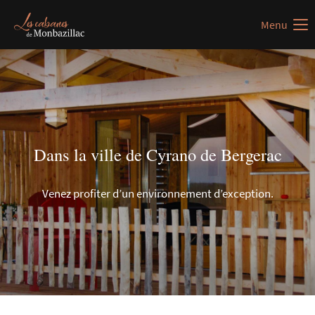
Menu
Malheureusement l'élément "offcanvas-col1" n'existe
pas.
Malheureusement l'élément "offcanvas-col2" n'existe
pas.
Dans la ville de Cyrano de Bergerac
Malheureusement l'élément "offcanvas-col3" n'existe
pas.
Venez profiter d’un environnement d’exception.
Malheureusement l'élément "offcanvas-col4" n'existe
pas.